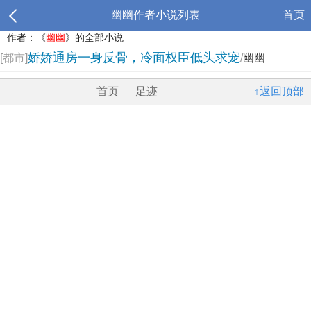
幽幽作者小说列表
首页
作者：《
幽幽
》的全部小说
娇娇通房一身反骨，冷面权臣低头求宠
[都市]
/
幽幽
首页
足迹
↑返回顶部