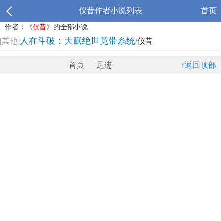
仪昔作者小说列表
首页
作者：《
仪昔
》的全部小说
人在斗破：天赋绝世竟带系统
[其他]
/
仪昔
首页
足迹
↑返回顶部