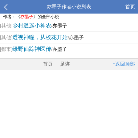
亦墨子作者小说列表
首页
作者：《
亦墨子
》的全部小说
乡村逍遥小神农
[其他]
/
亦墨子
透视神瞳，从校花开始
[其他]
/
亦墨子
绿野仙踪神医传
[都市]
/
亦墨子
首页
足迹
↑返回顶部